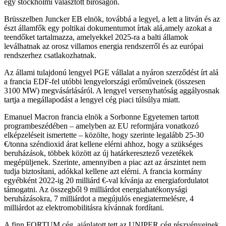
egy stockholmi választott bíróságon.
Brüsszelben Juncker EB elnök, továbbá a legyel, a lett a litván és az
észt államfők egy poltikai dokumentumot írtak alá,amely azokat a
teendőket tartalmazza, amelyekkel 2025-ra a balti államok
leválhatnak az orosz villamos energia rendszerről és az európai
rendszerhez csatlakozhatnak.
Az állami tulajdonú lengyel PGE vállalat a nyáron szerződést írt alá
a francia EDF-fel utóbbi lengyelországi erőműveinek (összesen
3100 MW) megvásárlásáról. A lengyel versenyhatóság aggályosnak
tartja a megállapodást a lengyel cég piaci túlsúlya miatt.
Emanuel Macron francia elnök a Sorbonne Egyetemen tartott
programbeszédében – amelyben az EU reformjára vonatkozó
elképzeléseit ismertette – közölte, hogy szerinte legalább 25-30
€/tonna széndioxid árat kellene elérni ahhoz, hogy a szükséges
beruházások, többek között az új határkeresztező vezetékek
megépüljenek. Szerinte, amennyiben a piac azt az árszintet nem
tudja biztosítani, adókkal kellene azt elérni. A francia kormány
egyébként 2022-ig 20 milliárd €-val kívánja az energiafordulatot
támogatni. Az összegből 9 milliárdot energiahatékonysági
beruházásokra, 7 milliárdot a megújulós enegiatermelésre, 4
milliárdot az elektromobilitásra kívánnak fordítani.
A finn FORTUM cég ajánlatott tett az UNIPER cég részvényeinek