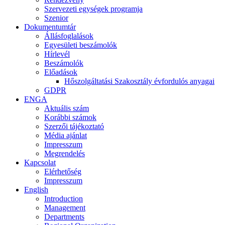
Szervezeti egységek programja
Szenior
Dokumentumtár
Állásfoglalások
Egyesületi beszámolók
Hírlevél
Beszámolók
Előadások
Hőszolgáltatási Szakosztály évfordulós anyagai
GDPR
ENGA
Aktuális szám
Korábbi számok
Szerzői tájékoztató
Média ajánlat
Impresszum
Megrendelés
Kapcsolat
Elérhetőség
Impresszum
English
Introduction
Management
Departments