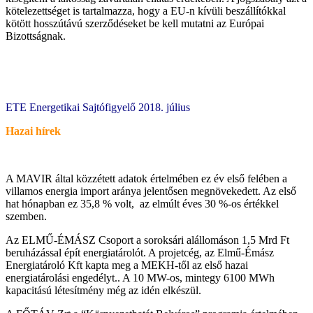
kötelezettséget is tartalmazza, hogy a EU-n kívüli beszállítókkal
kötött hosszútávú szerződéseket be kell mutatni az Európai
Bizottságnak.
ETE Energetikai Sajtófigyelő 2018. július
Hazai hírek
A MAVIR által közzétett adatok értelmében ez év első felében a
villamos energia import aránya jelentősen megnövekedett. Az első
hat hónapban ez 35,8 % volt, az elmúlt éves 30 %-os értékkel
szemben.
Az ELMŰ-ÉMÁSZ Csoport a soroksári alállomáson 1,5 Mrd Ft
beruházással épít energiatárolót. A projetcég, az Elmű-Émász
Energiatároló Kft kapta meg a MEKH-től az első hazai
energiatárolási engedélyt.. A 10 MW-os, mintegy 6100 MWh
kapacitású létesítmény még az idén elkészül.