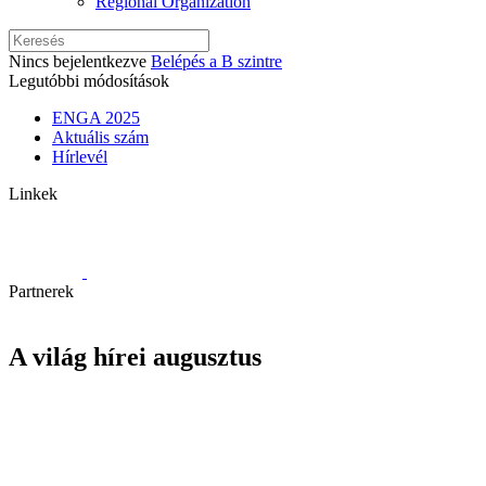
Regional Organization
Nincs bejelentkezve
Belépés a B szintre
Legutóbbi módosítások
ENGA 2025
Aktuális szám
Hírlevél
Linkek
Partnerek
A világ hírei augusztus