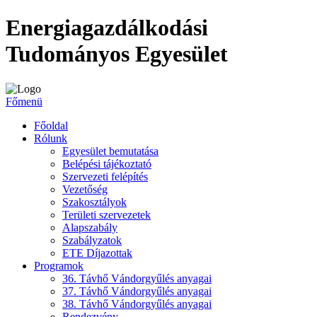
Energiagazdálkodási
Tudományos Egyesület
Főmenü
Főoldal
Rólunk
Egyesület bemutatása
Belépési tájékoztató
Szervezeti felépítés
Vezetőség
Szakosztályok
Területi szervezetek
Alapszabály
Szabályzatok
ETE Díjazottak
Programok
36. Távhő Vándorgyűlés anyagai
37. Távhő Vándorgyűlés anyagai
38. Távhő Vándorgyűlés anyagai
Rendezvény