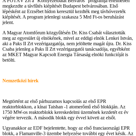
A FŐTÁV Zrt a “Környezetbatát Belváros” programja értelmében
megkezdte a távfűtés kiépítését Budapest belvárosában. Első
lépésként az Erzsébet hídon keresztül kezdték meg távhóvezeték
kiépítését. A program jelenlegi szakasza 5 Mrd Ft-os beruházást
jelent.
A Magyar Atomfórum közgyűlésén Dr. Kiss Csabát választották
meg az egyesület új elnökének, mivel az eddigi elnök Lenkei István,
aki a Paks II Zrt vezérigazgatója, nem jelöltette magát újra. Dr. Kiss
Csaba jelenleg a Paks II Zrt vezérigazgatói tanácsadója, egyébként
az MKET Magyar Kapcsolt Energia Társaság elnöki funkcióját is
betölti.
Nemzetközi hírek
Megtörtént az első párhuzamos kapcsolás az első EPR
reaktorblokkon, a kínai Taishan -1 atomerőmű első blokkján. Az
1750 MW-os reaktorblokk kereskedelmi üzemének kezdetét ez év
végére tervezik. A második blokk egy évvel követi az elsőt.
Ugyanakkor az EDF bejelentette, hogy az első franciaországi EPR
blokk, a Flamanville-3 üzembe helyezése további egy évet késik. Az