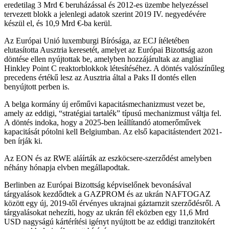
eredetilag 3 Mrd € beruházással és 2012-es üzembe helyezéssel
tervezett blokk a jelenlegi adatok szerint 2019 IV. negyedévére
készül el, és 10,9 Mrd €-ba kerül.
Az Európai Unió luxemburgi Bírósága, az ECJ ítéletében
elutasította Ausztria keresetét, amelyet az Európai Bizottság azon
döntése ellen nyújtottak be, amelyben hozzájárultak az angliai
Hinkley Point C reaktorblokkok létesítéséhez. A döntés valószínűleg
precedens értékű lesz az Ausztria által a Paks II dontés ellen
benyújtott perben is.
A belga kormány új erőművi kapacitásmechanizmust vezet be,
amely az eddigi, “stratégiai tartalék” típusú mechanizmust váltja fel.
A döntés indoka, hogy a 2025-ben leállítandó atomerőművek
kapacitását pótolni kell Belgiumban. Az első kapacitástendert 2021-
ben írják ki.
Az EON és az RWE aláírták az eszköcsere-szerződést amelyben
néhány hónapja elvben megállapodtak.
Berlinben az Európai Bizottság képviselőnek bevonásával
tárgyalások kezdődtek a GAZPROM és az ukrán NAFTOGAZ
között egy új, 2019-től érvényes ukrajnai gáztarnzit szerződésről. A
tárgyalásokat nehezíti, hogy az ukrán fél eközben egy 11,6 Mrd
USD nagyságú kártérítési igényt nyújtott be az eddigi tranzitokért