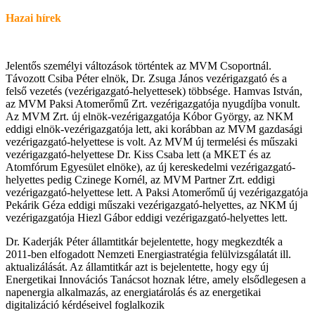
Hazai hírek
Jelentős személyi változások történtek az MVM Csoportnál.
Távozott Csiba Péter elnök, Dr. Zsuga János vezérigazgató és a
felső vezetés (vezérigazgató-helyettesek) többsége. Hamvas István,
az MVM Paksi Atomerőmű Zrt. vezérigazgatója nyugdíjba vonult.
Az MVM Zrt. új elnök-vezérigazgatója Kóbor György, az NKM
eddigi elnök-vezérigazgatója lett, aki korábban az MVM gazdasági
vezérigazgató-helyettese is volt. Az MVM új termelési és műszaki
vezérigazgató-helyettese Dr. Kiss Csaba lett (a MKET és az
Atomfórum Egyesület elnöke), az új kereskedelmi vezérigazgató-
helyettes pedig Czinege Kornél, az MVM Partner Zrt. eddigi
vezérigazgató-helyettese lett. A Paksi Atomerőmű új vezérigazgatója
Pekárik Géza eddigi műszaki vezérigazgató-helyettes, az NKM új
vezérigazgatója Hiezl Gábor eddigi vezérigazgató-helyettes lett.
Dr. Kaderják Péter államtitkár bejelentette, hogy megkezdték a
2011-ben elfogadott Nemzeti Energiastratégia felülvizsgálatát ill.
aktualizálását. Az államtitkár azt is bejelentette, hogy egy új
Energetikai Innovációs Tanácsot hoznak létre, amely elsődlegesen a
napenergia alkalmazás, az energiatárolás és az energetikai
digitalizáció kérdéseivel foglalkozik