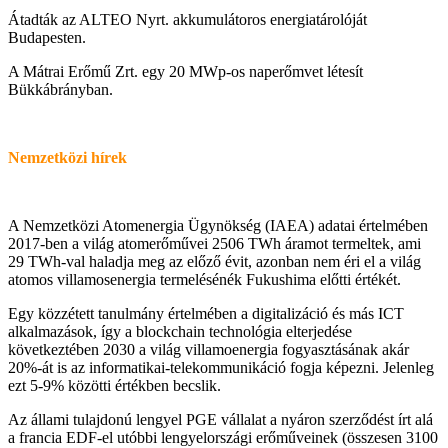
Átadták az ALTEO Nyrt. akkumulátoros energiatárolóját
Budapesten.
A Mátrai Erőmű Zrt. egy 20 MWp-os naperőmvet létesít
Bükkábrányban.
Nemzetközi hírek
A Nemzetközi Atomenergia Ügynökség (IAEA) adatai értelmében
2017-ben a világ atomerőművei 2506 TWh áramot termeltek, ami
29 TWh-val haladja meg az előző évit, azonban nem éri el a világ
atomos villamosenergia termelésénék Fukushima előtti értékét.
Egy közzétett tanulmány értelmében a digitalizáció és más ICT
alkalmazások, így a blockchain technológia elterjedése
következtében 2030 a világ villamoenergia fogyasztásának akár
20%-át is az informatikai-telekommunikáció fogja képezni. Jelenleg
ezt 5-9% közötti értékben becslik.
Az állami tulajdonú lengyel PGE vállalat a nyáron szerződést írt alá
a francia EDF-el utóbbi lengyelországi erőműveinek (összesen 3100