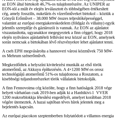
az EON által birtokolt 46,7%-os tulajdonrészére. Az UNIPER az
EON-tól a múlt év elején leválasztott és többségében értékesített
cég, amely fosszilis, nukeláris és vízerőműveket birtokol – köztük a
Gönyűi Erőművet – 38.000 MW összes teljesítóképességgel,
valamint az európai energiakereskedelem (földgáz és villainy) egyik
jelentős szereplője és gáztározói is vannak. Az EON az ajánlatot
viszautasította, ugyanakkor megegyeztek a finn céggel, hogy 2018
elején nyilvános ajánlattételi felhívást tesz közzé az EON, amelynek
során nemcsak a birtokában lévő részvényekre lehet ajánlatot tenni.
A cseh EPH megvásárolta a hannoveri városi közművek 750 MW-
os Mehrum szénerőművét.
Megkezdődtek a helyszíni kivitelezési munkák az első török
atomerőmű, az Akkuyu építkezésén. A 4×1200 MW-os orosz
technológiájú atomerőmű 51%-os tulajdonosa a Roszatom, a
kisebbségi tuljandonrészeket török vállalatok birtokolják.
A finn Fennovoima cég közölte, hogy a finn hatóságok 2018 vége
helyett várhatóan csak 2019-ben adják ki a Hanhikivi-1 VVER
1200 reakrorblokkja létesítési engedélyét, amelyet korábban 2018
végére ütemeztek. A hazai sajtóban téves hírek jelentek meg a
bejelentés kapcsán.
Az európai piacokon szeptemberben folytatódott a villamos energia