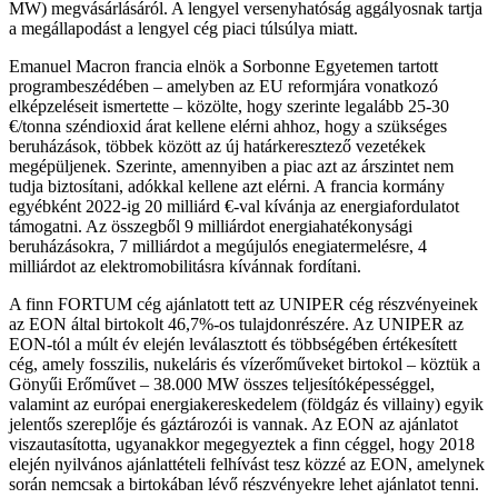
MW) megvásárlásáról. A lengyel versenyhatóság aggályosnak tartja
a megállapodást a lengyel cég piaci túlsúlya miatt.
Emanuel Macron francia elnök a Sorbonne Egyetemen tartott
programbeszédében – amelyben az EU reformjára vonatkozó
elképzeléseit ismertette – közölte, hogy szerinte legalább 25-30
€/tonna széndioxid árat kellene elérni ahhoz, hogy a szükséges
beruházások, többek között az új határkeresztező vezetékek
megépüljenek. Szerinte, amennyiben a piac azt az árszintet nem
tudja biztosítani, adókkal kellene azt elérni. A francia kormány
egyébként 2022-ig 20 milliárd €-val kívánja az energiafordulatot
támogatni. Az összegből 9 milliárdot energiahatékonysági
beruházásokra, 7 milliárdot a megújulós enegiatermelésre, 4
milliárdot az elektromobilitásra kívánnak fordítani.
A finn FORTUM cég ajánlatott tett az UNIPER cég részvényeinek
az EON által birtokolt 46,7%-os tulajdonrészére. Az UNIPER az
EON-tól a múlt év elején leválasztott és többségében értékesített
cég, amely fosszilis, nukeláris és vízerőműveket birtokol – köztük a
Gönyűi Erőművet – 38.000 MW összes teljesítóképességgel,
valamint az európai energiakereskedelem (földgáz és villainy) egyik
jelentős szereplője és gáztározói is vannak. Az EON az ajánlatot
viszautasította, ugyanakkor megegyeztek a finn céggel, hogy 2018
elején nyilvános ajánlattételi felhívást tesz közzé az EON, amelynek
során nemcsak a birtokában lévő részvényekre lehet ajánlatot tenni.