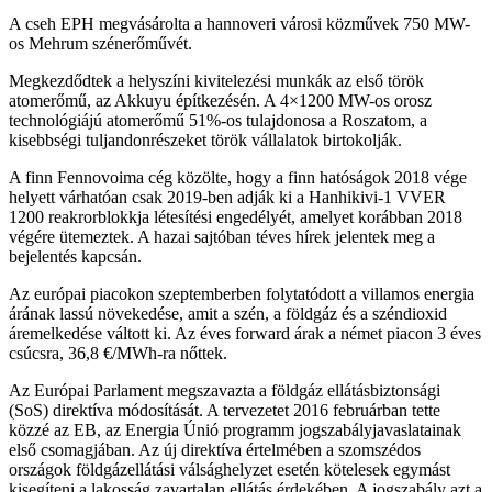
A cseh EPH megvásárolta a hannoveri városi közművek 750 MW-
os Mehrum szénerőművét.
Megkezdődtek a helyszíni kivitelezési munkák az első török
atomerőmű, az Akkuyu építkezésén. A 4×1200 MW-os orosz
technológiájú atomerőmű 51%-os tulajdonosa a Roszatom, a
kisebbségi tuljandonrészeket török vállalatok birtokolják.
A finn Fennovoima cég közölte, hogy a finn hatóságok 2018 vége
helyett várhatóan csak 2019-ben adják ki a Hanhikivi-1 VVER
1200 reakrorblokkja létesítési engedélyét, amelyet korábban 2018
végére ütemeztek. A hazai sajtóban téves hírek jelentek meg a
bejelentés kapcsán.
Az európai piacokon szeptemberben folytatódott a villamos energia
árának lassú növekedése, amit a szén, a földgáz és a széndioxid
áremelkedése váltott ki. Az éves forward árak a német piacon 3 éves
csúcsra, 36,8 €/MWh-ra nőttek.
Az Európai Parlament megszavazta a földgáz ellátásbiztonsági
(SoS) direktíva módosítását. A tervezetet 2016 februárban tette
közzé az EB, az Energia Únió programm jogszabályjavaslatainak
első csomagjában. Az új direktíva értelmében a szomszédos
országok földgázellátási válsághelyzet esetén kötelesek egymást
kisegíteni a lakosság zavartalan ellátás érdekében. A jogszabály azt a