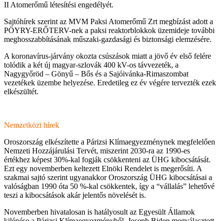
II Atomerőmű létesítési engedélyét.
Sajtóhírek szerint az MVM Paksi Atomerőmű Zrt megbízást adott a
PÖYRY-ERŐTERV-nek a paksi reaktorblokkok üzemideje további
meghosszabbításának műszaki-gazdasági és biztonsági elemzésére.
A koronavírus-járvány okozta csúszások miatt a jövő év első felére
tolódik a két új magyar-szlovák 400 kV-os távvezeték, a
Nagygyőröd – Gönyű – Bős és a Sajóivánka-Rimaszombat
vezetékek üzembe helyezése. Eredetileg ez év végére tervezték ezek
elkészültét.
Nemzetközi hírek
Oroszország elkészítette a Párizsi Klímaegyezménynek megfelelően
Nemzeti Hozzájárulási Tervét, miszerint 2030-ra az 1990-es
értékhez képest 30%-kal fogják csökkenteni az ÜHG kibocsátását.
Ezt egy novemberben keltezett Elnöki Rendelet is megerősíti. A
szakmai sajtó szerint ugyanakkor Oroszország ÜHG kibocsátásai a
valóságban 1990 óta 50 %-kal csökkentek, így a “vállalás” lehetővé
teszi a kibocsátások akár jelentős növelését is.
Novemberben hivatalosan is hatályosult az Egyesült Államok
kilépése a Párizsi Klímaegyezményből. Joseph Biden megválasztott