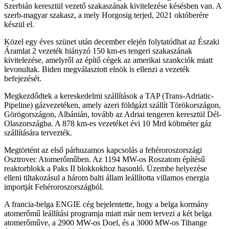
Szerbián keresztül vezető szakaszának kivitelezése késésben van. A
szerb-magyar szakasz, a mely Horgosig terjed, 2021 októberére
készül el.
Közel egy éves szünet után december elején folytatódhat az Északi
Áramlat 2 vezeték hiányzó 150 km-es tengeri szakaszának
kivitelezése, amelyről az építő cégek az amerikai szankciók miatt
levonultak. Biden megválasztott elnök is ellenzi a vezeték
befejezését.
Megkezdődtek a kereskedelmi szállítások a TAP (Trans-Adriatic-
Pipeline) gázvezetéken, amely azeri földgázt szállít Törökországon,
Görögországon, Albánián, tovább az Adriai tengeren keresztül Dél-
Olaszországba. A 878 km-es vezetéket évi 10 Mrd köbméter gáz
szállítására tervezték.
Megtörtént az első párhuzamos kapcsolás a fehéroroszországi
Osztrovec Atomerőműben. Az 1194 MW-os Roszatom építésű
reaktorblokk a Paks II blokkokhoz hasonló. Üzembe helyezése
elleni tiltakozásul a három balti állam leállította villamos energia
importját Fehéroroszországból.
A francia-belga ENGIE cég bejelentette, hogy a belga kormány
atomerőmű leállítási programja miatt már nem tervezi a két belga
atomerőműve, a 2900 MW-os Doel, és a 3000 MW-os Tihange