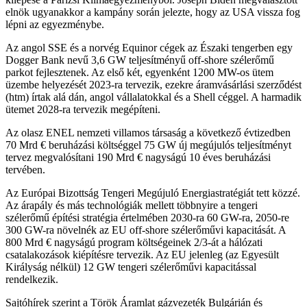
elnök ugyanakkor a kampány során jelezte, hogy az USA vissza fog
lépni az egyezménybe.
Az angol SSE és a norvég Equinor cégek az Északi tengerben egy
Dogger Bank nevű 3,6 GW teljesítményű off-shore szélerőmű
parkot fejlesztenek. Az első két, egyenként 1200 MW-os ütem
üzembe helyezését 2023-ra tervezik, ezekre áramvásárlási szerződést
(htm) írtak alá dán, angol vállalatokkal és a Shell céggel. A harmadik
ütemet 2028-ra tervezik megépíteni.
Az olasz ENEL nemzeti villamos társaság a következő évtizedben
70 Mrd € beruházási költséggel 75 GW új megújulós teljesítményt
tervez megvalósítani 190 Mrd € nagyságú 10 éves beruházási
tervében.
Az Európai Bizottság Tengeri Megújuló Energiastratégiát tett közzé.
Az árapály és más technológiák mellett többnyire a tengeri
szélerőmű építési stratégia értelmében 2030-ra 60 GW-ra, 2050-re
300 GW-ra növelnék az EU off-shore szélerőművi kapacitását. A
800 Mrd € nagyságú program költségeinek 2/3-át a hálózati
csatalakozások kiépítésre tervezik. Az EU jelenleg (az Egyesült
Királyság nélkül) 12 GW tengeri szélerőművi kapacitással
rendelkezik.
Sajtóhírek szerint a Török Áramlat gázvezeték Bulgárián és