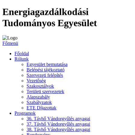
Energiagazdálkodási
Tudományos Egyesület
Főmenü
Főoldal
Rólunk
Egyesület bemutatása
Belépési tájékoztató
Szervezeti felépítés
Vezetőség
Szakosztályok
Területi szervezetek
Alapszabály
Szabályzatok
ETE Díjazottak
Programok
36. Távhő Vándorgyűlés anyagai
37. Távhő Vándorgyűlés anyagai
38. Távhő Vándorgyűlés anyagai
Rendezvény