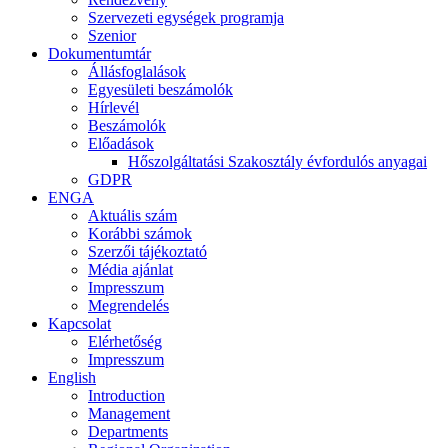
Szervezeti egységek programja
Szenior
Dokumentumtár
Állásfoglalások
Egyesületi beszámolók
Hírlevél
Beszámolók
Előadások
Hőszolgáltatási Szakosztály évfordulós anyagai
GDPR
ENGA
Aktuális szám
Korábbi számok
Szerzői tájékoztató
Média ajánlat
Impresszum
Megrendelés
Kapcsolat
Elérhetőség
Impresszum
English
Introduction
Management
Departments