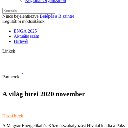
Regional Organization
Nincs bejelentkezve
Belépés a B szintre
Legutóbbi módosítások
ENGA 2025
Aktuális szám
Hírlevél
Linkek
Partnerek
A világ hírei 2020 november
Hazai hírek
A Magyar Energetikai és Közmű-szabályozási Hivatal kiadta a Paks