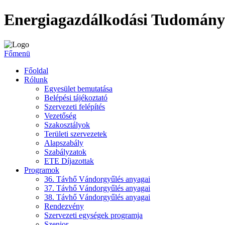
Energiagazdálkodási Tudomány
Főmenü
Főoldal
Rólunk
Egyesület bemutatása
Belépési tájékoztató
Szervezeti felépítés
Vezetőség
Szakosztályok
Területi szervezetek
Alapszabály
Szabályzatok
ETE Díjazottak
Programok
36. Távhő Vándorgyűlés anyagai
37. Távhő Vándorgyűlés anyagai
38. Távhő Vándorgyűlés anyagai
Rendezvény
Szervezeti egységek programja
Szenior