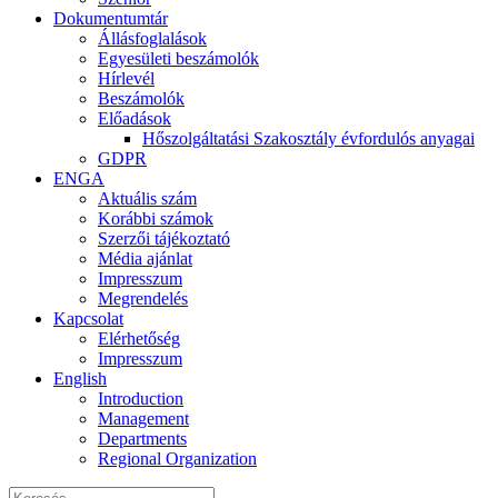
Dokumentumtár
Állásfoglalások
Egyesületi beszámolók
Hírlevél
Beszámolók
Előadások
Hőszolgáltatási Szakosztály évfordulós anyagai
GDPR
ENGA
Aktuális szám
Korábbi számok
Szerzői tájékoztató
Média ajánlat
Impresszum
Megrendelés
Kapcsolat
Elérhetőség
Impresszum
English
Introduction
Management
Departments
Regional Organization