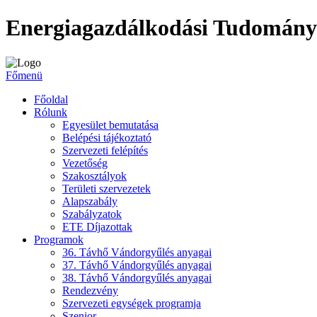
Energiagazdálkodási Tudomány
Főmenü
Főoldal
Rólunk
Egyesület bemutatása
Belépési tájékoztató
Szervezeti felépítés
Vezetőség
Szakosztályok
Területi szervezetek
Alapszabály
Szabályzatok
ETE Díjazottak
Programok
36. Távhő Vándorgyűlés anyagai
37. Távhő Vándorgyűlés anyagai
38. Távhő Vándorgyűlés anyagai
Rendezvény
Szervezeti egységek programja
Szenior