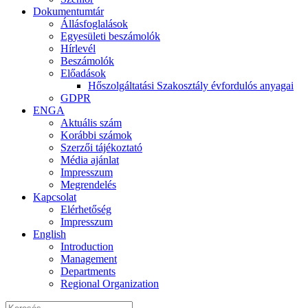
Dokumentumtár
Állásfoglalások
Egyesületi beszámolók
Hírlevél
Beszámolók
Előadások
Hőszolgáltatási Szakosztály évfordulós anyagai
GDPR
ENGA
Aktuális szám
Korábbi számok
Szerzői tájékoztató
Média ajánlat
Impresszum
Megrendelés
Kapcsolat
Elérhetőség
Impresszum
English
Introduction
Management
Departments
Regional Organization