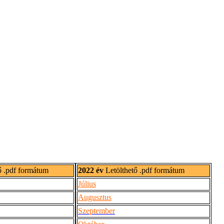
ő .pdf formátum
2022 év
Letölthető .pdf formátum
Július
Augusztus
Szeptember