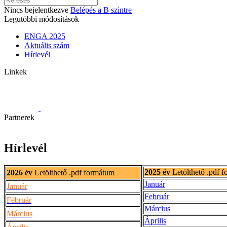
Nincs bejelentkezve
Belépés a B szintre
Legutóbbi módosítások
ENGA 2025
Aktuális szám
Hírlevél
Linkek
Partnerek
Hírlevél
2025 év
Letölthető .pdf 
2026 év
Letölthető .pdf formátum
Január
Január
Február
Február
Március
Március
Április