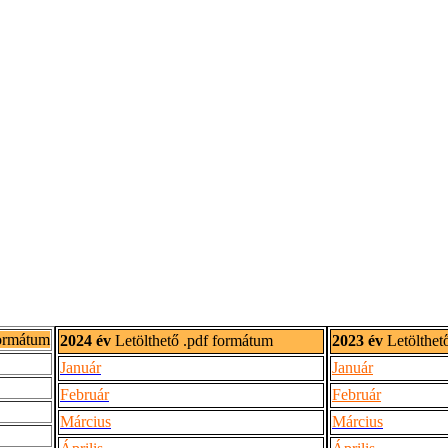
formátum
2024 év
Letölthető .pdf formátum
2023 év
Letölthet
Január
Január
Február
Február
Március
Március