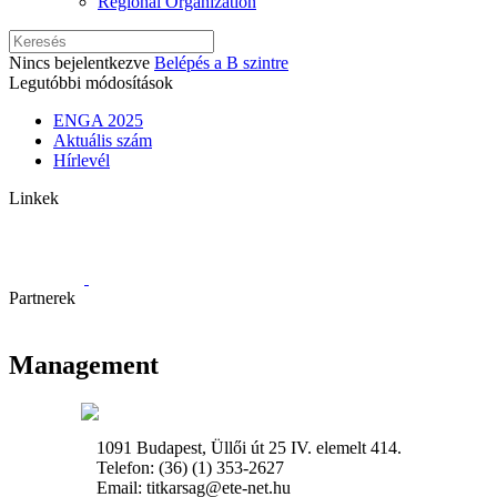
Regional Organization
Nincs bejelentkezve
Belépés a B szintre
Legutóbbi módosítások
ENGA 2025
Aktuális szám
Hírlevél
Linkek
Partnerek
Management
1091 Budapest, Üllői út 25 IV. elemelt 414.
Telefon: (36) (1) 353-2627
Email: titkarsag@ete-net.hu