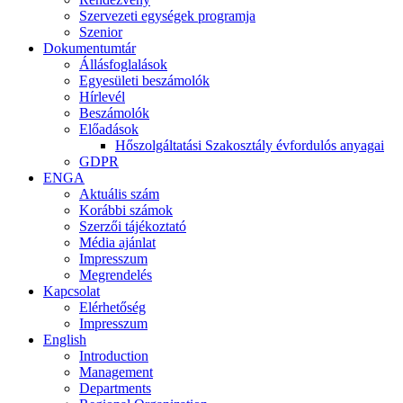
Szervezeti egységek programja
Szenior
Dokumentumtár
Állásfoglalások
Egyesületi beszámolók
Hírlevél
Beszámolók
Előadások
Hőszolgáltatási Szakosztály évfordulós anyagai
GDPR
ENGA
Aktuális szám
Korábbi számok
Szerzői tájékoztató
Média ajánlat
Impresszum
Megrendelés
Kapcsolat
Elérhetőség
Impresszum
English
Introduction
Management
Departments