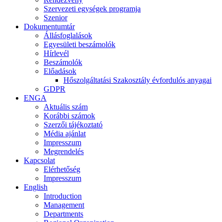
Szervezeti egységek programja
Szenior
Dokumentumtár
Állásfoglalások
Egyesületi beszámolók
Hírlevél
Beszámolók
Előadások
Hőszolgáltatási Szakosztály évfordulós anyagai
GDPR
ENGA
Aktuális szám
Korábbi számok
Szerzői tájékoztató
Média ajánlat
Impresszum
Megrendelés
Kapcsolat
Elérhetőség
Impresszum
English
Introduction
Management
Departments