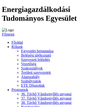
Energiagazdálkodási
Tudományos Egyesület
Főmenü
Főoldal
Rólunk
Egyesület bemutatása
Belépési tájékoztató
Szervezeti felépítés
Vezetőség
Szakosztályok
Területi szervezetek
Alapszabály
Szabályzatok
ETE Díjazottak
Programok
36. Távhő Vándorgyűlés anyagai
37. Távhő Vándorgyűlés anyagai
38. Távhő Vándorgyűlés anyagai
Rendezvény