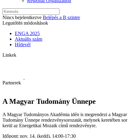
Regional Organization
Nincs bejelentkezve
Belépés a B szintre
Legutóbbi módosítások
ENGA 2025
Aktuális szám
Hírlevél
Linkek
Partnerek
A Magyar Tudomány Ünnepe
A Magyar Tudományos Akadémia idén is megrendezi a Magyar
Tudomány Ünnepe rendezvénysorozatát, melynek keretében sor
kerül az Energetikai Mozaik című rendezvényre.
Időpont: nov. 14. (kedd), 14:00-17:30