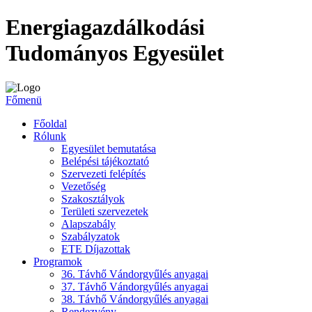
Energiagazdálkodási
Tudományos Egyesület
Főmenü
Főoldal
Rólunk
Egyesület bemutatása
Belépési tájékoztató
Szervezeti felépítés
Vezetőség
Szakosztályok
Területi szervezetek
Alapszabály
Szabályzatok
ETE Díjazottak
Programok
36. Távhő Vándorgyűlés anyagai
37. Távhő Vándorgyűlés anyagai
38. Távhő Vándorgyűlés anyagai
Rendezvény