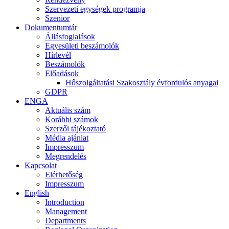
Szervezeti egységek programja
Szenior
Dokumentumtár
Állásfoglalások
Egyesületi beszámolók
Hírlevél
Beszámolók
Előadások
Hőszolgáltatási Szakosztály évfordulós anyagai
GDPR
ENGA
Aktuális szám
Korábbi számok
Szerzői tájékoztató
Média ajánlat
Impresszum
Megrendelés
Kapcsolat
Elérhetőség
Impresszum
English
Introduction
Management
Departments