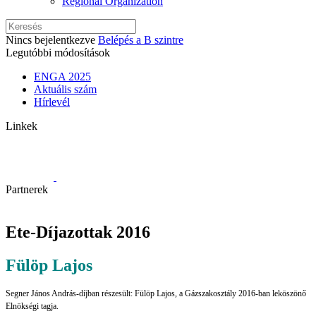
Regional Organization
Nincs bejelentkezve
Belépés a B szintre
Legutóbbi módosítások
ENGA 2025
Aktuális szám
Hírlevél
Linkek
Partnerek
Ete-Díjazottak 2016
Fülöp Lajos
Segner János András-díjban részesült: Fülöp Lajos, a Gázszakosztály 2016-ban leköszönő
Elnökségi tagja.