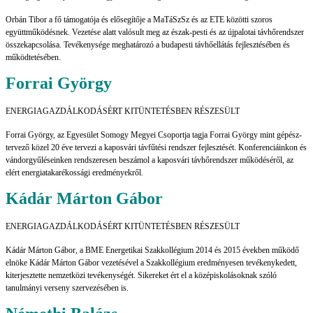
Orbán Tibor a fő támogatója és elősegítője a MaTáSzSz és az ETE közötti szoros
együttműködésnek. Vezetése alatt valósult meg az észak-pesti és az újpalotai távhőrendszer
összekapcsolása. Tevékenysége meghatározó a budapesti távhőellátás fejlesztésében és
működtetésében.
Forrai György
ENERGIAGAZDÁLKODÁSÉRT KITÜNTETÉSBEN RÉSZESÜLT
Forrai György, az Egyesület Somogy Megyei Csoportja tagja Forrai György mint gépész-
tervező közel 20 éve tervezi a kaposvári távfűtési rendszer fejlesztését. Konferenciáinkon és
vándorgyűléseinken rendszeresen beszámol a kaposvári távhőrendszer működéséről, az
elért energiatakarékossági eredményekről.
Kádár Márton Gábor
ENERGIAGAZDÁLKODÁSÉRT KITÜNTETÉSBEN RÉSZESÜLT
Kádár Márton Gábor, a BME Energetikai Szakkollégium 2014 és 2015 években működő
elnöke Kádár Márton Gábor vezetésével a Szakkollégium eredményesen tevékenykedett,
kiterjesztette nemzetközi tevékenységét. Sikereket ért el a középiskolásoknak szóló
tanulmányi verseny szervezésében is.