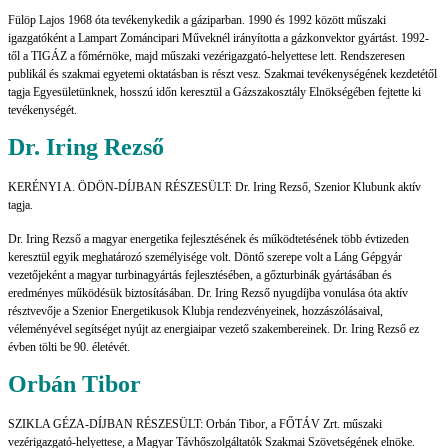
Fülöp Lajos 1968 óta tevékenykedik a gáziparban. 1990 és 1992 között műszaki
igazgatóként a Lampart Zománcipari Műveknél irányította a gázkonvektor gyártást. 1992-
től a TIGÁZ a főmérnöke, majd műszaki vezérigazgató-helyettese lett. Rendszeresen
publikál és szakmai egyetemi oktatásban is részt vesz. Szakmai tevékenységének kezdetétől
tagja Egyesületünknek, hosszú időn keresztül a Gázszakosztály Elnökségében fejtette ki
tevékenységét.
Dr. Iring Rezső
KERÉNYI A. ÖDÖN-DÍJBAN RÉSZESÜLT: Dr. Iring Rezső, Szenior Klubunk aktív
tagja.
Dr. Iring Rezső a magyar energetika fejlesztésének és működtetésének több évtizeden
keresztül egyik meghatározó személyisége volt. Döntő szerepe volt a Láng Gépgyár
vezetőjeként a magyar turbinagyártás fejlesztésében, a gőzturbinák gyártásában és
eredményes működésük biztosításában. Dr. Iring Rezső nyugdíjba vonulása óta aktív
résztvevője a Szenior Energetikusok Klubja rendezvényeinek, hozzászólásaival,
véleményével segítséget nyújt az energiaipar vezető szakembereinek. Dr. Iring Rezső ez
évben tölti be 90. életévét.
Orbán Tibor
SZIKLA GÉZA-DÍJBAN RÉSZESÜLT: Orbán Tibor, a FŐTÁV Zrt. műszaki
vezérigazgató-helyettese, a Magyar Távhőszolgáltatók Szakmai Szövetségének elnöke.