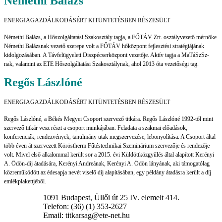
Némethi Balázs
ENERGIAGAZDÁLKODÁSÉRT KITÜNTETÉSBEN RÉSZESÜLT
Némethi Balázs, a Hőszolgáltatási Szakosztály tagja, a FŐTÁV Zrt. osztályvezető mérnöke
Némethi Balázsnak vezető szerepe volt a FŐTÁV hőközpont fejlesztési stratégiájának
kidolgozásában. A Távfelügyeleti Diszpécserközpont vezetője. Aktív tagja a MaTáSzSz-
nak, valamint az ETE Hőszolgáltatási Szakosztálynak, ahol 2013 óta vezetőségi tag.
Regős Lászlóné
ENERGIAGAZDÁLKODÁSÉRT KITÜNTETÉSBEN RÉSZESÜLT
Regős Lászlóné, a Békés Megyei Csoport szervező titkára. Regős Lászlóné 1992-től mint
szervező titkár vesz részt a csoport munkájában. Feladata a szakmai előadások,
konferenciák, rendezvények, tanulmány utak megszervezése, lebonyolítása. A Csoport által
több éven át szervezett Köröstherm Fűtéstechnikai Szeminárium szervezője és rendezője
volt. Mivel első alkalommal került sor a 2015. évi Küldöttközgyűlés által alapított Kerényi
A. Ödön-díj átadására, Kerényi Andreának, Kerényi A. Ödön lányának, aki támogatólag
közreműködött az édesapja nevét viselő díj alapításában, egy példány átadásra került a díj
emlékplakettjéből.
1091 Budapest, Üllői út 25 IV. elemelt 414.
Telefon: (36) (1) 353-2627
Email: titkarsag@ete-net.hu